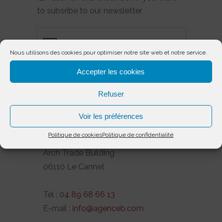
to subsribe to our newsletter
Nous utilisons des cookies pour optimiser notre site web et notre service.
Accepter les cookies
Send
Refuser
AGENCE B.
Voir les préférences
Politique de cookies
Politique de confidentialité
1, Boulevard Paul Doumer
Arch Trade Building
06110 Le Cannet
Tel :
04 89 68 66 13
E-mail :
info@agenceb.com